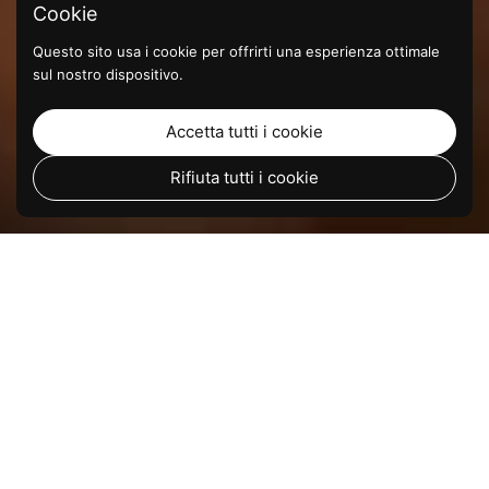
Cookie
Questo sito usa i cookie per offrirti una esperienza ottimale
sul nostro dispositivo.
Accetta tutti i cookie
Rifiuta tutti i cookie
Vai i
TOP