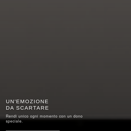
UN'EMOZIONE
DA SCARTARE
Rendi unico ogni momento con un dono
speciale.