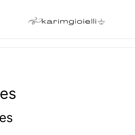
ces
ces